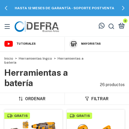
HASTA 12 MESES DE GARANTÍA - SOPORTE POSTVENTA
0
TUTORIALES
MAYORISTAS
Inicio
>
Herramientas Ingco
>
Herramientas a
batería
Herramientas a
batería
26 productos
ORDENAR
FILTRAR
GRATIS
GRATIS