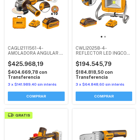
CAGLI2111561-4-
CWLI20258-4-
AMOLADORA ANGULAR 4
REFLECTOR LED INGCO
1/2" / 115MM (P20S)
1800 LUMENES (P20S) 20V
BATERIA 20V GATILLO DE
$425.968,19
+1 BATERIA 2AH + 1
$194.545,79
SEGURIDAD -SIN
CARGADOR 2AH
$404.669,78
con
$184.818,50
con
CARBONES + BATERIA
INDUSTRIAL
Transferencia
Transferencia
4.0AH + CARGADOR +
ACCESORIOS INDUSTRIAL
3
x
$141.989,40
sin interés
3
x
$64.848,60
sin interés
INGCO
GRATIS