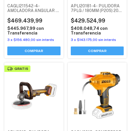
CAGLI211542-4-
APLI20181-4- PULIDORA
AMOLADORA ANGULAR 4
7PLG / 180MM (P20S) 20V
1/2PLG / 115MM 900W
VELOCIDAD VARIABLE SIN
(P20S) 20V GATILLO DE
$469.439,99
CARBONES + BATERIA
$429.524,99
SEGURIDAD SIN
4AH + CARGADOR 2AH +
$445.967,99
con
$408.048,74
con
CARBONES + 2 BATERIAS
BOLSO INDUSTRIAL
Transferencia
Transferencia
4AH + CARGADOR 2AH
INGCO
INDUSTRIAL INGCO
3
x
$156.480,00
sin interés
3
x
$143.175,00
sin interés
GRATIS