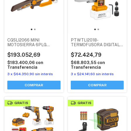
CGSLI2066 MINI
PTWTLI2018-
MOTOSIERRA 6PLG
TERMOFUSORA DIGITAL
/150MM (P20S) 20V
INGCO (P20S) 20V 320°C
BRUSHLESS (SIN BATERIA
$193.052,69
(SIN BATERIA NI
$72.424,79
NI CARGADOR) INGCO
CARGADOR)
$183.400,06
con
$68.803,55
con
INDUSTRIAL
Transferencia
Transferencia
3
x
$64.350,90
sin interés
3
x
$24.141,60
sin interés
GRATIS
GRATIS