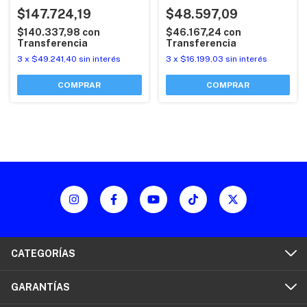
REDONDA INGCO
CARGADOR 2A (P20S)
$48.597,09
INDUSTRIAL INGCO
$147.724,19
$46.167,24
con
$140.337,98
con
Transferencia
Transferencia
3
x
$16.199,03
sin interés
3
x
$49.241,40
sin interés
CATEGORÍAS
GARANTÍAS