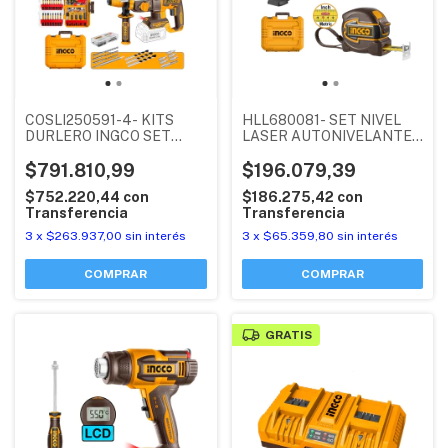
COSLI250591-4- KITS
HLL680081- SET NIVEL
DURLERO INGCO SET
LASER AUTONIVELANTE
TALADRO ATORNILLADOR
(HLL156601) + CINTA
PERCUTOR +
$791.810,99
METRICA 5MTS INGCO
$196.079,39
ATORNILLADOR PARA
INDUSTRIAL
$752.220,44
con
$186.275,42
con
YESO + ROTOMARTILLO
Transferencia
Transferencia
3
x
$263.937,00
sin interés
3
x
$65.359,80
sin interés
GRATIS