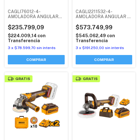
CAGLI76012-4-
CAGLI2211532-4-
AMOLADORA ANGULAR
AMOLADORA ANGULAR 4
3PLG / 76MM (P20S) 20V
1/2PLG / 115MM 1200W
SIN CARBONES + 1
$235.799,09
(P20S) 20V SIN
$573.749,99
BATERIA 2AH +
CARBONES + 2 BATERIAS
$224.009,14
con
$545.062,49
con
CARGADOR 2AH
5AH + CARGADOR 4AH
Transferencia
Transferencia
INDUSTRIAL INGCO
INDUSTRIAL INGCO
3
x
$78.599,70
sin interés
3
x
$191.250,00
sin interés
GRATIS
GRATIS