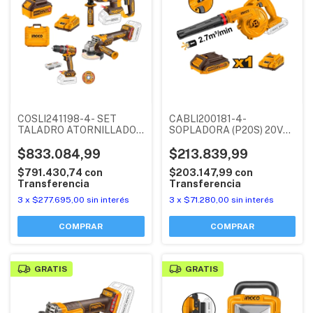
COSLI241198-4- SET
CABLI200181-4-
TALADRO ATORNILLADOR
SOPLADORA (P20S) 20V
PERCUTOR +
VELOCIDAD VARIABLE +
AMOLADORA ANGULAR +
$833.084,99
BATERIA 2AH +
$213.839,99
ROTOMARTILLO + 2
CARGADOR 2AH INGCO
$791.430,74
con
$203.147,99
con
BATERIAS 4AH +
Transferencia
Transferencia
CARGADOR 2AH +
ACCESORIOS INGCO
3
x
$277.695,00
sin interés
3
x
$71.280,00
sin interés
GRATIS
GRATIS