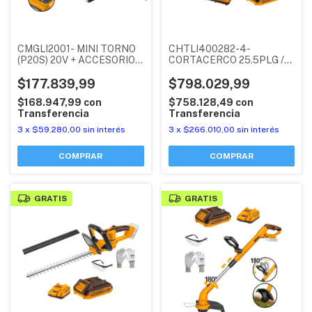
CMGLI2001- MINI TORNO
CHTLI400282-4-
(P20S) 20V + ACCESORIOS
CORTACERCO 25.5PLG /
(SIN BATERIA NI
650MM 3600SPM (P20S)
CARGADOR) INGCO
$177.839,99
40V SIN CARBONES + 2
$798.029,99
BATERIAS 2AH +
$168.947,99
con
$758.128,49
con
CARGADOR DOBLE 4AH
Transferencia
Transferencia
INDUSTRIAL INGCO
3
x
$59.280,00
sin interés
3
x
$266.010,00
sin interés
GRATIS
GRATIS