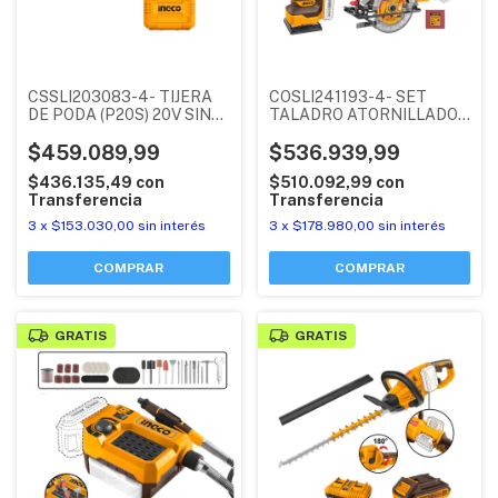
CSSLI203083-4- TIJERA
COSLI241193-4- SET
DE PODA (P20S) 20V SIN
TALADRO ATORNILLADOR
CARBONES + BATERIA
PERCUTOR + SIERRA
2AH + CARGADOR 2AH
$459.089,99
CIRCULAR + LIJADORA +
$536.939,99
INDUSTRIAL INGCO
BATERIA 4AH + BATERIA
$436.135,49
con
$510.092,99
con
2AH + CARGADOR 2AH +
Transferencia
Transferencia
ACCESORIOS INGCO
3
x
$153.030,00
sin interés
3
x
$178.980,00
sin interés
GRATIS
GRATIS