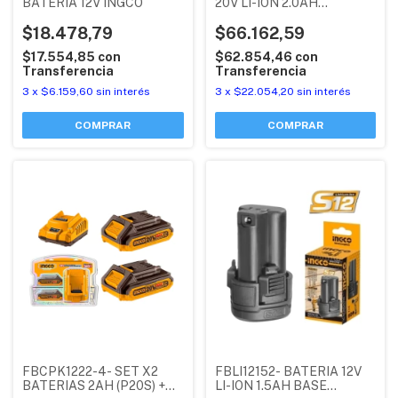
BATERIA 12V INGCO
20V LI-ION 2.0AH
INDUSTRIAL INGCO
$18.478,79
$66.162,59
$17.554,85
con
$62.854,46
con
Transferencia
Transferencia
3
x
$6.159,60
sin interés
3
x
$22.054,20
sin interés
FBLI12152- BATERIA 12V
FBCPK1222-4- SET X2
LI-ION 1.5AH BASE
BATERIAS 2AH (P20S) +