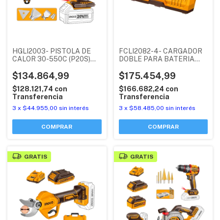
HGLI2003- PISTOLA DE
FCLI2082-4- CARGADOR
CALOR 30-550C (P20S)
DOBLE PARA BATERIA
20V VELOCIDAD VARIABLE
(P20S) 20V 8AH
(SIN BATERIA NI
$134.864,99
INDUSTRIAL INGCO
$175.454,99
CARGADOR) INDUSTRIAL
$128.121,74
con
$166.682,24
con
INGCO
Transferencia
Transferencia
3
x
$44.955,00
sin interés
3
x
$58.485,00
sin interés
GRATIS
GRATIS