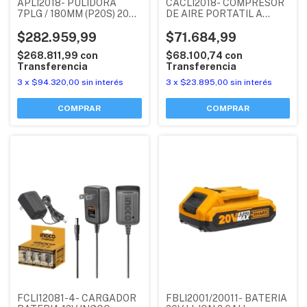
CACLI2018- COMPRESOR
APLI2018- PULIDORA
DE AIRE PORTATIL A
7PLG / 180MM (P20S) 20V
BATERIA (P20S) 20V -
VELOCIDAD VARIABLE SIN
150PSI (SIN BATERIA NI
$71.684,99
CARBONES (SIN BATERIA
$282.959,99
CARGADOR) INGCO
NI CARGADOR)
$68.100,74
con
$268.811,99
con
INDUSTRIAL INGCO
Transferencia
Transferencia
3
x
$23.895,00
sin interés
3
x
$94.320,00
sin interés
FCLI12081-4- CARGADOR
FBLI2001/20011- BATERIA