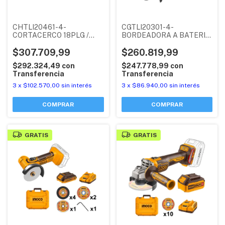
CHTLI20461-4-
CGTLI20301-4-
CORTACERCO 18PLG /
BORDEADORA A BATERIA
460MM 2800SPM (P20S)
300MM (P20S) 20V +
20V + BATERIA 2AH +
$307.709,99
BATERIA 2AH +
$260.819,99
CARGADOR 2AH
CARGADOR 2AH INGCO
$292.324,49
con
$247.778,99
con
INDUSTRIAL INGCO
Transferencia
Transferencia
3
x
$102.570,00
sin interés
3
x
$86.940,00
sin interés
GRATIS
GRATIS