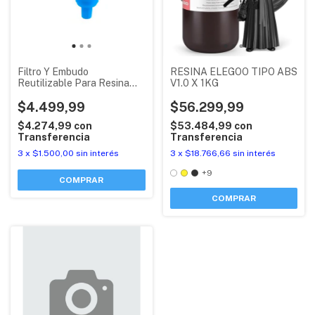
Filtro Y Embudo
RESINA ELEGOO TIPO ABS
Reutilizable Para Resina
V1.0 X 1KG
Dlp Sla Premium
$4.499,99
$56.299,99
$4.274,99
con
$53.484,99
con
Transferencia
Transferencia
3
x
$1.500,00
sin interés
3
x
$18.766,66
sin interés
+9
COMPRAR