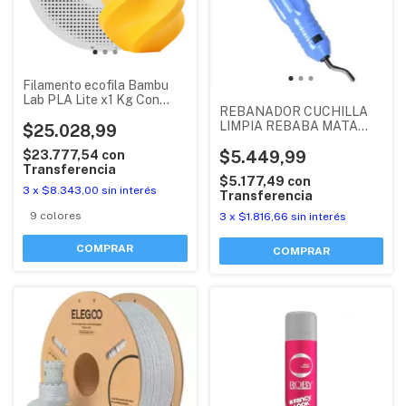
Filamento ecofila Bambu
Lab PLA Lite x1 Kg Con
REBANADOR CUCHILLA
tapas (spool)
LIMPIA REBABA MATA
$25.028,99
CANTO PLASTICO
CELESTE
$5.449,99
$23.777,54
con
Transferencia
$5.177,49
con
3
x
$8.343,00
sin interés
Transferencia
9 colores
3
x
$1.816,66
sin interés
COMPRAR