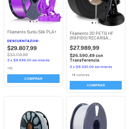
Filamento Sunlu Silk PLA+
Filamento 3D PETG HF
(RÁPIDO) RECARGA
DESCUENTAZOS!
BAMBU LAB CON RFID
$27.989,99
$29.807,99
$33.119,99
$26.590,49
con
Transferencia
3
x
$9.936,00
sin interés
3
x
$9.330,00
sin interés
+10
14 colores
COMPRAR
COMPRAR