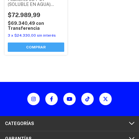
(SOLUBLE EN AGUA)
ECOFILA BAMBU LAB CON
RFID
$72.989,99
$69.340,49
con
Transferencia
3
x
$24.330,00
sin interés
COMPRAR
CATEGORÍAS
GARANTÍAS