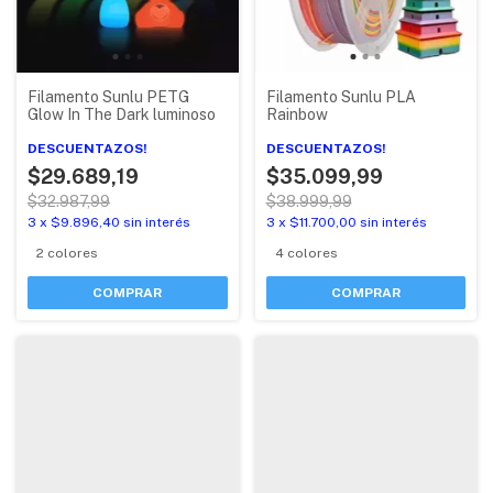
Filamento Sunlu PETG
Filamento Sunlu PLA
Glow In The Dark luminoso
Rainbow
DESCUENTAZOS!
DESCUENTAZOS!
$29.689,19
$35.099,99
$32.987,99
$38.999,99
3
x
$9.896,40
sin interés
3
x
$11.700,00
sin interés
2 colores
4 colores
COMPRAR
COMPRAR