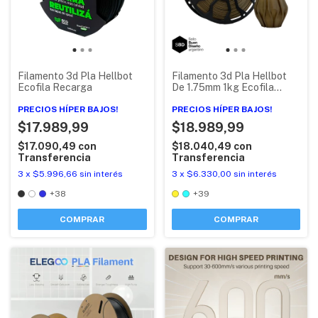
Filamento 3d Pla Hellbot
Filamento 3d Pla Hellbot
Ecofila Recarga
De 1.75mm 1kg Ecofila
Impresora 3d
PRECIOS HÍPER BAJOS!
PRECIOS HÍPER BAJOS!
$17.989,99
$18.989,99
$17.090,49
con
$18.040,49
con
Transferencia
Transferencia
3
x
$5.996,66
sin interés
3
x
$6.330,00
sin interés
+38
+39
COMPRAR
COMPRAR