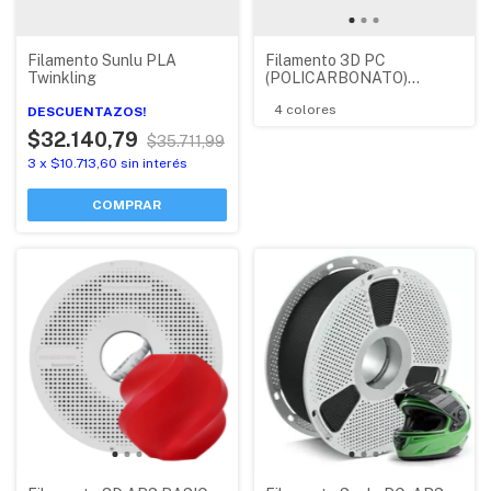
Filamento Sunlu PLA
Filamento 3D PC
Twinkling
(POLICARBONATO)
ECOFILA BAMBU LAB CON
4 colores
DESCUENTAZOS!
RFID
$32.140,79
$35.711,99
3
x
$10.713,60
sin interés