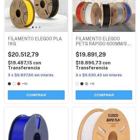
FILAMENTO ELEGOO PLA
FILAMENTO ELEGOO
1KG
PETG RÁPIDO 600MM/S X
1KG
$20.512,79
$19.891,29
$19.487,15
con
$18.896,73
con
Transferencia
Transferencia
3
x
$6.837,60
sin interés
3
x
$6.630,43
sin interés
+16
+8
COMPRAR
COMPRAR