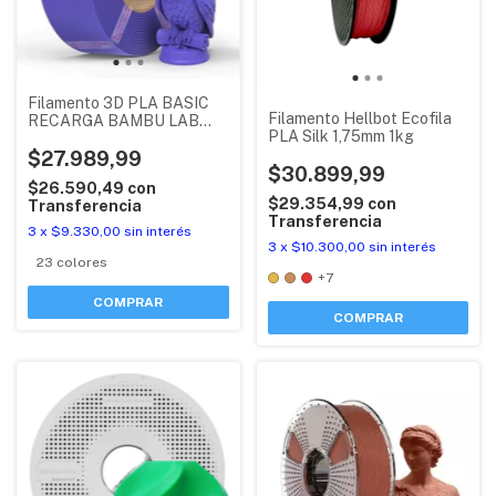
Filamento 3D PLA BASIC
Filamento Hellbot Ecofila
RECARGA BAMBU LAB
PLA Silk 1,75mm 1kg
CON RFID (PLA + MEJOR
QUE PLA LITE)
$27.989,99
$30.899,99
$26.590,49
con
$29.354,99
con
Transferencia
Transferencia
3
x
$9.330,00
sin interés
3
x
$10.300,00
sin interés
23 colores
+7
COMPRAR
COMPRAR