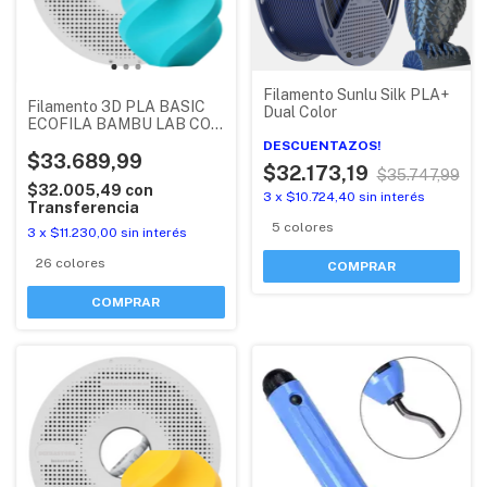
Filamento Sunlu Silk PLA+
Filamento 3D PLA BASIC
Dual Color
ECOFILA BAMBU LAB CON
RFID (PLA + MEJOR QUE
DESCUENTAZOS!
PLA LITE)
$33.689,99
$32.173,19
$35.747,99
$32.005,49
con
3
x
$10.724,40
sin interés
Transferencia
5 colores
3
x
$11.230,00
sin interés
26 colores
COMPRAR
COMPRAR