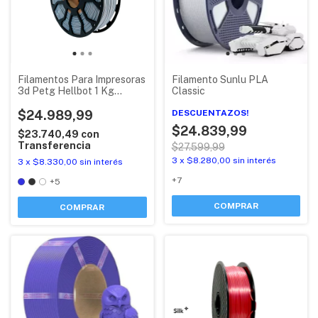
Filamentos Para Impresoras
Filamento Sunlu PLA
3d Petg Hellbot 1 Kg
Classic
Ecofila 1,75
$24.989,99
DESCUENTAZOS!
$24.839,99
$23.740,49
con
Transferencia
$27.599,99
3
x
$8.280,00
sin interés
3
x
$8.330,00
sin interés
+7
+5
COMPRAR
COMPRAR