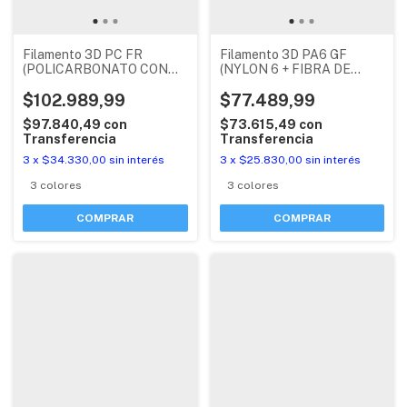
Filamento 3D PC FR
Filamento 3D PA6 GF
(POLICARBONATO CON
(NYLON 6 + FIBRA DE
RETARDANTE DE FUEGO)
VIDRIO) ECOFILA BAMBU
ECOFILA BAMBU LAB CON
$102.989,99
LAB CON RFID
$77.489,99
RFID
$97.840,49
con
$73.615,49
con
Transferencia
Transferencia
3
x
$34.330,00
sin interés
3
x
$25.830,00
sin interés
3 colores
3 colores
COMPRAR
COMPRAR