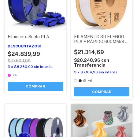
Filamento Sunlu PLA
FILAMENTO 3D ELEGOO
PLA + RÁPIDO 600MM/S X
DESCUENTAZOS!
1KG
$21.314,69
$24.839,99
$20.248,96
con
$27.599,99
Transferencia
3
x
$8.280,00
sin interés
3
x
$7.104,90
sin interés
+4
+6
COMPRAR
COMPRAR