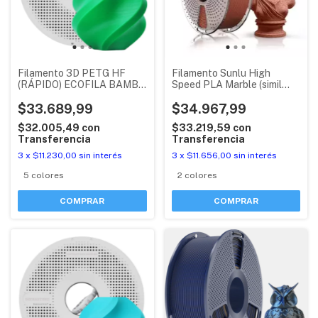
Filamento 3D PETG HF
Filamento Sunlu High
(RÁPIDO) ECOFILA BAMBU
Speed PLA Marble (simil
LAB CON RFID
piedra)
$33.689,99
$34.967,99
$32.005,49
con
$33.219,59
con
Transferencia
Transferencia
3
x
$11.230,00
sin interés
3
x
$11.656,00
sin interés
5 colores
2 colores
COMPRAR
COMPRAR