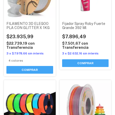
FILAMENTO 3D ELEGOO
Fijador Spray Roby Fuerte
PLA CON GLITTER X 1KG
Grande 392 Ml
$23.935,99
$7.896,49
$22.739,19
con
$7.501,67
con
Transferencia
Transferencia
3
x
$7.978,66
sin interés
3
x
$2.632,16
sin interés
4 colores
COMPRAR