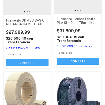
Filamento Hellbot Ecofila
Filamento 3D ABS BASIC
PLA Silk Duo 1,75mm 1kg
RECARGA BAMBU LAB
CON RFID
$31.899,99
$27.989,99
$30.304,99
con
$26.590,49
con
Transferencia
Transferencia
3
x
$10.633,33
sin interés
3
x
$9.330,00
sin interés
5 colores
11 colores
COMPRAR
COMPRAR