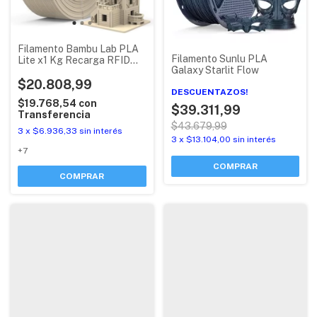
Filamento Bambu Lab PLA
Filamento Sunlu PLA
Lite x1 Kg Recarga RFID
Galaxy Starlit Flow
(refill sin tapas)
$20.808,99
DESCUENTAZOS!
$19.768,54
con
$39.311,99
Transferencia
$43.679,99
3
x
$6.936,33
sin interés
3
x
$13.104,00
sin interés
+7
COMPRAR