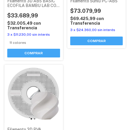
Filamento 3D ABS BASIC
Filamento Sunlu PC-ABS
ECOFILA BAMBU LAB CON
RFID
$73.079,99
$33.689,99
$69.425,99
con
$32.005,49
con
Transferencia
Transferencia
3
x
$24.360,00
sin interés
3
x
$11.230,00
sin interés
COMPRAR
11 colores
COMPRAR
Filamento 3D PVA