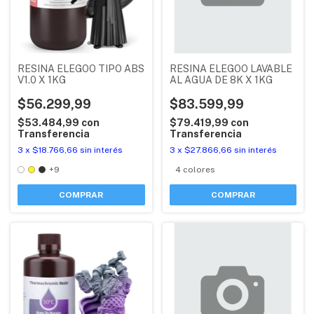
RESINA ELEGOO TIPO ABS
RESINA ELEGOO LAVABLE
V1.0 X 1KG
AL AGUA DE 8K X 1KG
$56.299,99
$83.599,99
$53.484,99
con
$79.419,99
con
Transferencia
Transferencia
3
x
$18.766,66
sin interés
3
x
$27.866,66
sin interés
+9
4 colores
COMPRAR
COMPRAR