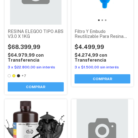
RESINA ELEGOO TIPO ABS
Filtro Y Embudo
V3.0 X 1KG
Reutilizable Para Resina
Dlp Sla Premium
$68.399,99
$4.499,99
$64.979,99
con
$4.274,99
con
Transferencia
Transferencia
3
x
$22.800,00
sin interés
3
x
$1.500,00
sin interés
+7
COMPRAR