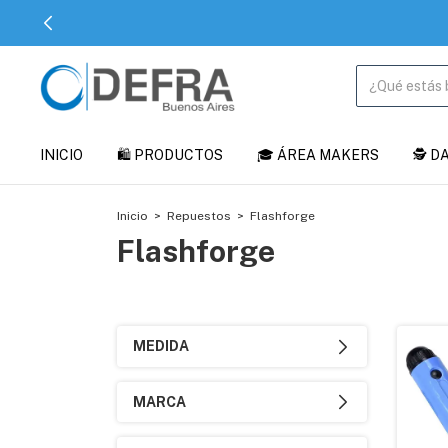
INICIO
🛍️ PRODUCTOS
🎓 ÁREA MAKERS
🕵️ 
Inicio
>
Repuestos
>
Flashforge
Flashforge
MEDIDA
MARCA