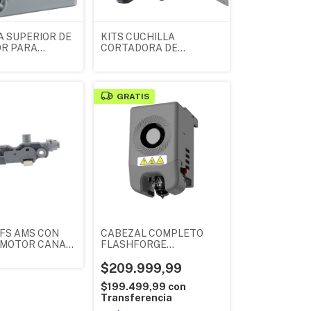
A SUPERIOR DE
KITS CUCHILLA
R PARA
CORTADORA DE
RGE
FILAMENTOS
RER 5X
FLASHFORGE
 20004606001
ADVENTURER 5X
ORIGINAL X4 UNIDADES
GRATIS
20004637001
IFS AMS CON
CABEZAL COMPLETO
 MOTOR CANAL
FLASHFORGE
LOR PARA
ADVENTURER 5M
RGE
ORIGINAL
$209.999,99
RER AD 5 X
$199.499,99
con
L
Transferencia