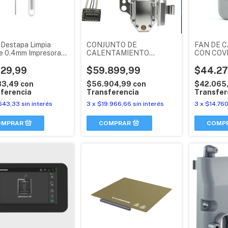
 Destapa Limpia
CONJUNTO DE
FAN DE 
e 0.4mm Impresora
CALENTAMIENTO
CON COV
bo X 10
FLASHFORGE AD5X
FLASHFO
929,99
TERMISTOR Y
$59.899,99
ORIGINA
$44.27
RESISTENCIA
83,49
con
$56.904,99
con
$42.065
ferencia
Transferencia
Transfer
643,33
sin interés
3
x
$19.966,66
sin interés
3
x
$14.760