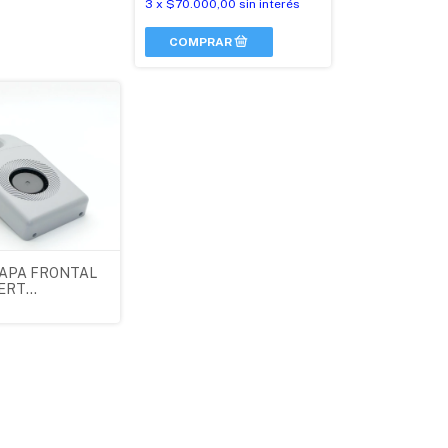
3
x
$70.000,00
sin interés
CAPA FRONTAL
ERT
RGE
RER 5M
L