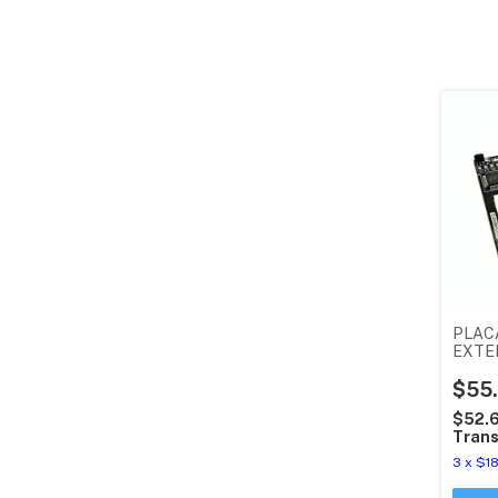
PLAC
EXTE
EXTR
ADVE
$55
ORIG
$52.
Trans
3
x
$1