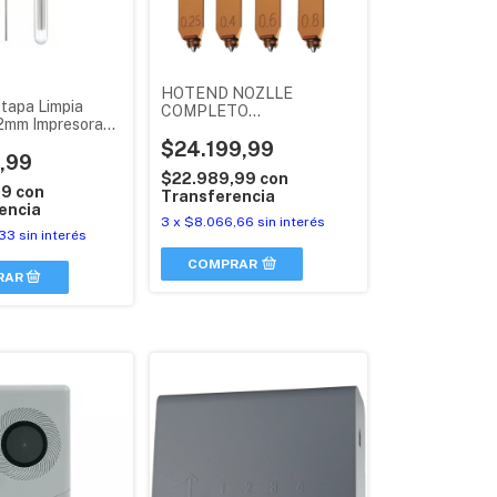
HOTEND NOZLLE
tapa Limpia
COMPLETO
2mm Impresora
FLASHFORGE
 10
ADVENTURER 5 X
$24.199,99
,99
ORIGINAL
$22.989,99
con
49
con
Transferencia
encia
3
x
$8.066,66
sin interés
,33
sin interés
COMPRAR