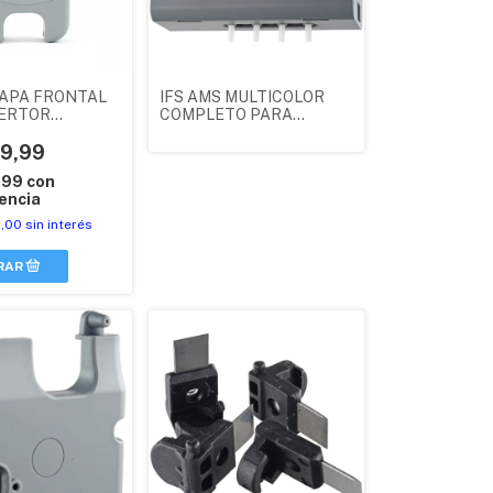
CAPA FRONTAL
IFS AMS MULTICOLOR
ERTOR
COMPLETO PARA
RGE 5 AD5X
FLASHFORGE
L
9,99
ADVENTURER 5X
ORIGINAL 20004652001
,99
con
encia
,00
sin interés