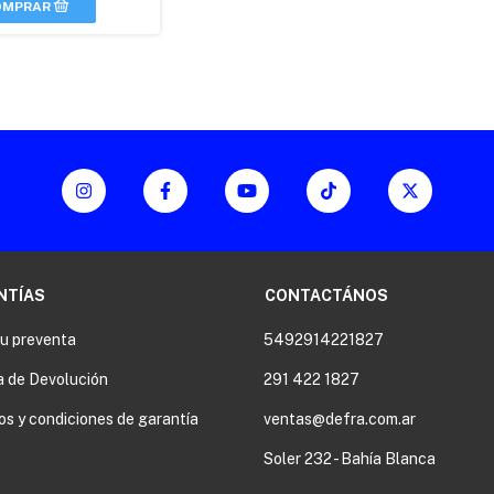
NTÍAS
CONTACTÁNOS
tu preventa
5492914221827
a de Devolución
291 422 1827
os y condiciones de garantía
ventas@defra.com.ar
Soler 232 - Bahía Blanca