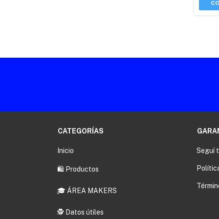
CATEGORÍAS
GARA
Inicio
Seguí 
Polític
🛍️ Productos
Términ
🎓 ÁREA MAKERS
🕵️ Datos útiles