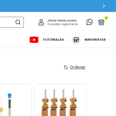
0
¡Hola!
Iniciá sesión
O podés registrarte
TUTORIALES
MAYORISTAS
Ordenar