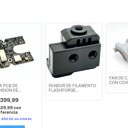
FAN DE 
CON COV
A PCB DE
SENSOR DE FILAMENTO
FLASHFO
NSION DE
FLASHFORGE
ADVENTU
USOR FLASHFORGE
ADVENTURER 5M
ORIGINA
NTURER 5M
.399,99
ORIGINAL
INAL
629,99
con
ferencia
8.466,66
sin interés