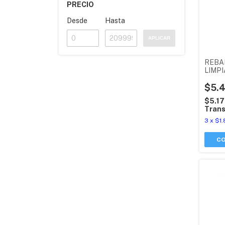
PRECIO
Desde
Hasta
APLICAR
REBA
LIMP
CANT
CELE
$5.
$5.1
Trans
3
x
$1.