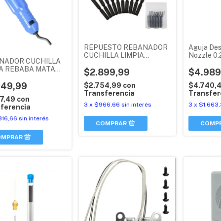
REPUESTO REBANADOR
Aguja Des
CUCHILLA LIMPIA
Nozzle 0.
NADOR CUCHILLA
REBABA MATA CANTO
3d Tubo X
IA REBABA MATA
PLASTICO X1 UNIDAD
$2.899,99
$4.989
O PLASTICO
STE
449,99
$2.754,99
con
$4.740,
Transferencia
Transfer
77,49
con
3
x
$966,66
sin interés
3
x
$1.663
ferencia
816,66
sin interés