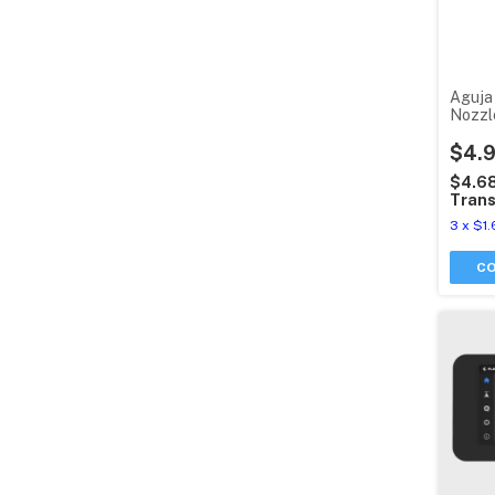
Aguja
Nozzl
3d Tu
$4.
$4.6
Trans
3
x
$1.