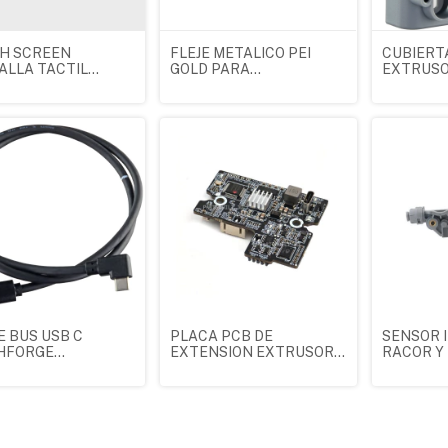
H SCREEN
FLEJE METALICO PEI
CUBIERT
ALLA TACTIL
GOLD PARA
EXTRUSO
HFORGE
FLASHFORGE
FLASHFO
NTURER 5 M
ADVENTURER 5M Y
ADVENTU
NAL 20004108001
5MPRO ORIGINAL
ORIGINAL
20004183001
E BUS USB C
PLACA PCB DE
SENSOR 
HFORGE
EXTENSION EXTRUSOR
RACOR Y
NTURER 5 X
FLASHFORGE
MULTICO
INAL
ADVENTURER 5X
FLASHFO
ORIGINAL
ADVENTU
ORIGINA