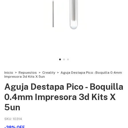
Inicio
>
Repuestos
>
Creality
>
Aguja Destapa Pico - Boquilla 0.4mm
Impresora 3d Kits X 5un
Aguja Destapa Pico - Boquilla
0.4mm Impresora 3d Kits X
5un
SKU:
10314
-
38
%
OFF