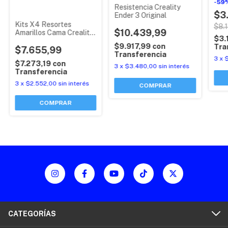
-
59
Resistencia Creality
$3
Ender 3 Original
Kits X4 Resortes
$8.
$10.439,99
Amarillos Cama Creality
$3.
Ender 3 Original
$9.917,99
con
Tra
$7.655,99
Transferencia
3
x
$
$7.273,19
con
3
x
$3.480,00
sin interés
Transferencia
3
x
$2.552,00
sin interés
CATEGORÍAS