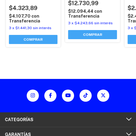
Original
$12.730,99
Esc
$4.323,89
Retr
$2
$12.094,44
con
$4.107,70
con
Transferencia
$2.
Transferencia
Tra
3
x
$4.243,66
sin interés
3
x
$1.441,30
sin interés
3
x
CATEGORÍAS
GARANTÍAS