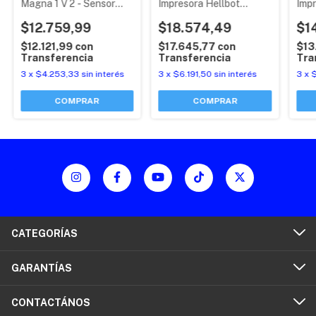
Magna 1 V 2 - Sensor
Impresora Hellbot
Impr
Nuevo Original
Adonis / Mecreator 2
Magn
$12.759,99
$18.574,49
$1
$12.121,99
con
$17.645,77
con
$13
Transferencia
Transferencia
Tra
3
x
$4.253,33
sin interés
3
x
$6.191,50
sin interés
3
x
$
CATEGORÍAS
GARANTÍAS
CONTACTÁNOS