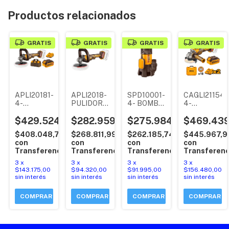
Productos relacionados
GRATIS
GRATIS
GRATIS
GRATIS
5-
APLI20181-
APLI2018-
SPD10001-
CAGLI211542
ADOR
4-
PULIDORA
4- BOMBA
4-
PULIDORA
7PLG /
SUMERGIBLE
AMOLADOR
OS
,99
7PLG /
$429.524,99
180MM
$282.959,99
AGUA
$275.984,99
ANGULAR
$469.439
L
180MM
(P20S) 20V
SUCIA
4 1/2PLG /
99
$408.048,74
$268.811,99
$262.185,74
$445.967,9
(P20S) 20V
VELOCIDAD
1.4HP
115MM
con
con
con
con
VELOCIDAD
VARIABLE
INGCO
900W
cia
Transferencia
Transferencia
Transferencia
Transferenc
VARIABLE
SIN
(P20S) 20V
SIN
CARBONES
GATILLO
3
x
3
x
3
x
3
x
CARBONES
(SIN
DE
$143.175,00
$94.320,00
$91.995,00
$156.480,00
+ BATERIA
BATERIA
SEGURIDAD
sin interés
sin interés
sin interés
sin interés
4AH +
NI
SIN
CARGADOR
CARGADOR)
CARBONES
2AH +
INDUSTRIAL
+ 2
BOLSO
INGCO
BATERIAS
INDUSTRIAL
4AH +
INGCO
CARGADOR