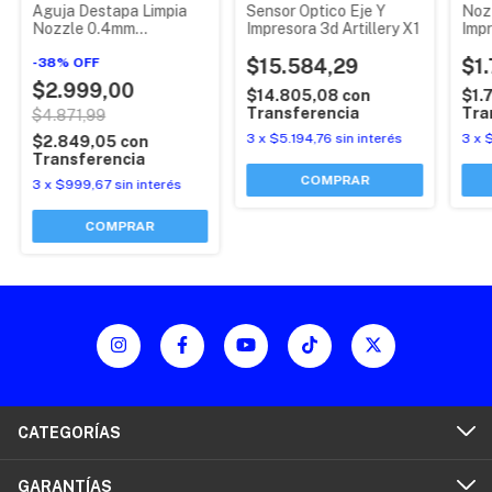
Aguja Destapa Limpia
Sensor Optico Eje Y
Noz
Nozzle 0.4mm
Impresora 3d Artillery X1
Impr
Impresora 3d Tubo X 5
/ X
-
38
%
OFF
$15.584,29
PR
$1
$2.999,00
$14.805,08
con
$1.
Transferencia
Tra
$4.871,99
3
x
$5.194,76
sin interés
3
x
$2.849,05
con
Transferencia
3
x
$999,67
sin interés
CATEGORÍAS
GARANTÍAS