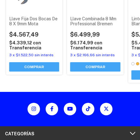
Llave Fija Dos Bocas De
Llave Combinada 8 Mm
Lint
8 X 9mm Mota
Professional Bremen
Bla
$4.567,49
$6.499,99
$5
$4.339,12
con
$6.174,99
con
$5.
Transferencia
Transferencia
Tra
3
x
$1.522,50
sin interés
3
x
$2.166,66
sin interés
3
x
$
CATEGORÍAS