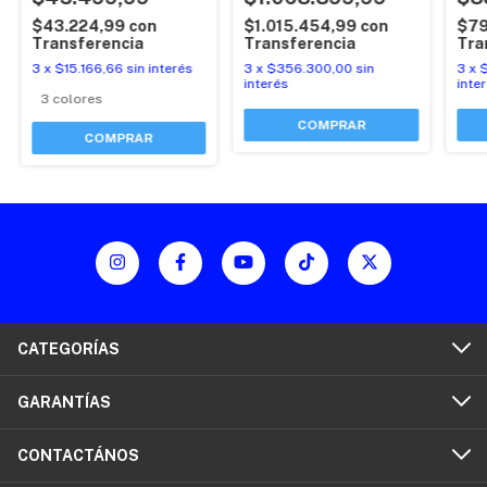
(420X420X480)MM
$43.224,99
con
$1.015.454,99
con
$79
Transferencia
Transferencia
Tra
3
x
$15.166,66
sin interés
3
x
$356.300,00
sin
3
x
interés
inte
3 colores
COMPRAR
CATEGORÍAS
GARANTÍAS
CONTACTÁNOS