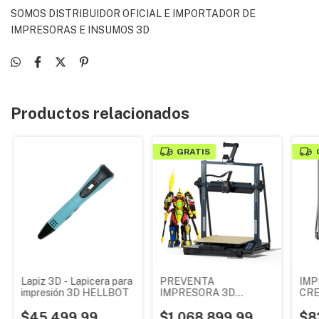
SOMOS DISTRIBUIDOR OFICIAL E IMPORTADOR DE
IMPRESORAS E INSUMOS 3D
Productos relacionados
GRATIS
Lapiz 3D - Lapicera para
PREVENTA
IMP
impresión 3D HELLBOT
IMPRESORA 3D
CRE
Neptune 4 Max CON
PLU
$45.499,99
KLIPPER
$1.068.899,99
$8