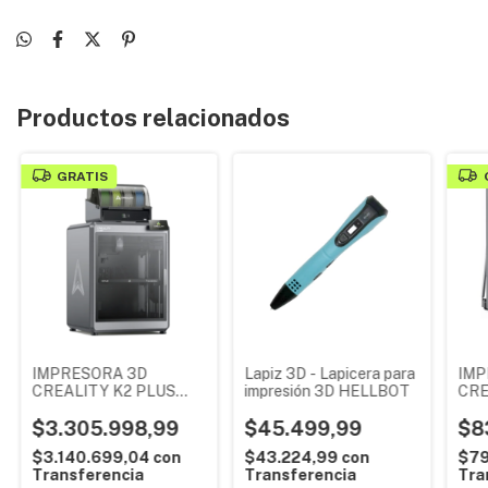
Productos relacionados
GRATIS
IMPRESORA 3D
Lapiz 3D - Lapicera para
IMP
CREALITY K2 PLUS
impresión 3D HELLBOT
CRE
C2530
PLU
$3.305.998,99
$45.499,99
$8
$3.140.699,04
con
$43.224,99
con
$79
Transferencia
Transferencia
Tra