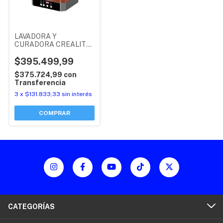
LAVADORA Y
CURADORA CREALITY
UW 03 C2530
$395.499,99
$375.724,99
con
Transferencia
3
x
$131.833,33
sin interés
CATEGORÍAS