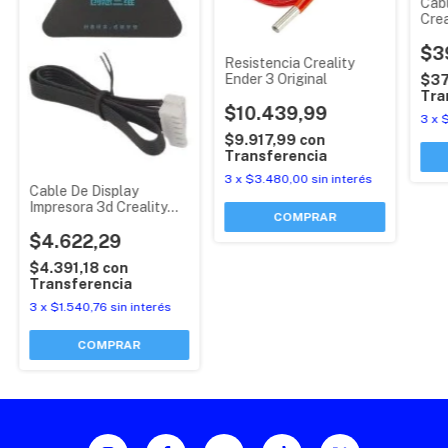
Cabl
Crea
Cr-1
$3
Resistencia Creality
Ender 3 Original
$37
Tra
$10.439,99
3
x
$
$9.917,99
con
Transferencia
3
x
$3.480,00
sin interés
Cable De Display
Impresora 3d Creality
Cr-10 Max Original
$4.622,29
$4.391,18
con
Transferencia
3
x
$1.540,76
sin interés