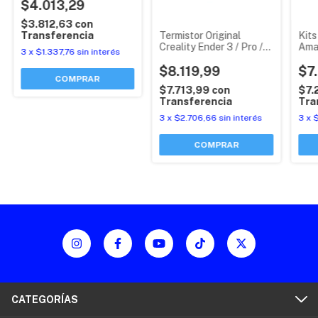
$4.013,29
$3.812,63
con
Termistor Original
Kits
Transferencia
Creality Ender 3 / Pro /
Amar
3
x
$1.337,76
sin interés
V2 / 5 / 100k
Ende
$8.119,99
$7
$7.713,99
con
$7.
Transferencia
Tra
3
x
$2.706,66
sin interés
3
x
$
CATEGORÍAS