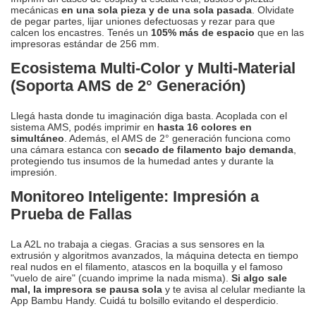
mecánicas
en una sola pieza y de una sola pasada
. Olvidate
de pegar partes, lijar uniones defectuosas y rezar para que
calcen los encastres. Tenés un
105% más de espacio
que en las
impresoras estándar de 256 mm.
Ecosistema Multi-Color y Multi-Material
(Soporta AMS de 2° Generación)
Llegá hasta donde tu imaginación diga basta. Acoplada con el
sistema AMS, podés imprimir en
hasta 16 colores en
simultáneo
. Además, el AMS de 2° generación funciona como
una cámara estanca con
secado de filamento bajo demanda
,
protegiendo tus insumos de la humedad antes y durante la
impresión.
Monitoreo Inteligente: Impresión a
Prueba de Fallas
La A2L no trabaja a ciegas. Gracias a sus sensores en la
extrusión y algoritmos avanzados, la máquina detecta en tiempo
real nudos en el filamento, atascos en la boquilla y el famoso
"vuelo de aire" (cuando imprime la nada misma).
Si algo sale
mal, la impresora se pausa sola
y te avisa al celular mediante la
App Bambu Handy. Cuidá tu bolsillo evitando el desperdicio.