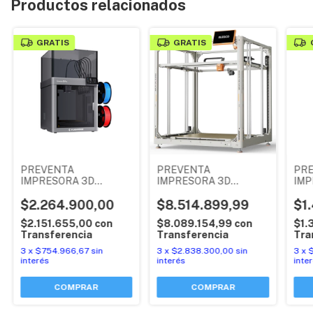
Productos relacionados
GRATIS
GRATIS
PREVENTA
PREVENTA
PR
IMPRESORA 3D
IMPRESORA 3D
IMP
MULTICABEZAL
ELEGOO ORANGE
ELE
FLASHFORGE
$2.264.900,00
STORME GIGA
$8.514.899,99
CAR
$1
CREATOR 5 PRO
MUL
$2.151.655,00
con
$8.089.154,99
con
$1.
Transferencia
Transferencia
Tra
3
x
$754.966,67
sin
3
x
$2.838.300,00
sin
3
x
interés
interés
inte