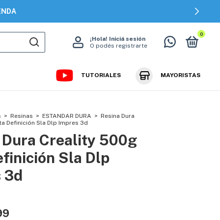
0
¡Hola!
Iniciá sesión
O podés registrarte
TUTORIALES
MAYORISTAS
s
>
Resinas
>
ESTANDAR DURA
>
Resina Dura
ta Definición Sla Dlp Impres 3d
 Dura Creality 500g
finición Sla Dlp
 3d
99