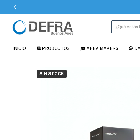
INICIO
🛍️ PRODUCTOS
🎓 ÁREA MAKERS
🕵️ 
SIN STOCK