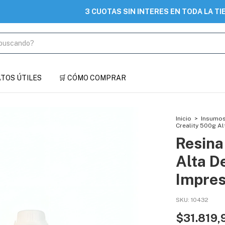
3 CUOTAS SIN INTERES EN TODA LA TIENDA
DATOS ÚTILES
🛒 CÓMO COMPRAR
Inicio
>
Insumo
Creality 500g Al
Resina
Alta De
Impres
SKU:
10432
$31.819,