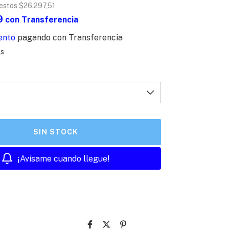
uestos
$26.297,51
9
con
Transferencia
ento
pagando con Transferencia
es
¡Avísame cuando llegue!