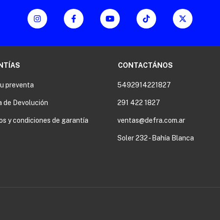
NTÍAS
CONTACTÁNOS
tu preventa
5492914221827
a de Devolución
291 422 1827
os y condiciones de garantía
ventas@defra.com.ar
Soler 232 - Bahía Blanca