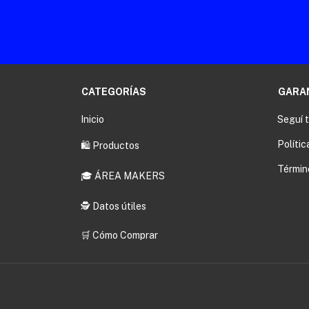
CATEGORÍAS
GARA
Inicio
Seguí 
Polític
🛍️ Productos
Términ
🎓 ÁREA MAKERS
🕵️ Datos útiles
🛒 Cómo Comprar