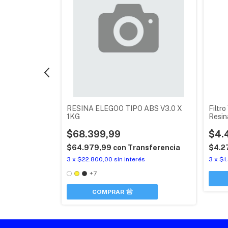
TANDAR DURA
RESINA ELEGOO TIPO ABS V3.0 X
Filtr
1KG
Resin
$68.399,99
$4.
nsferencia
$64.979,99
con
Transferencia
$4.2
3
x
$22.800,00
sin interés
3
x
$1
+7
COMPRAR