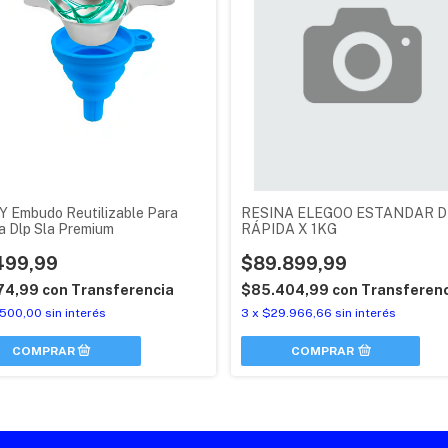
o Y Embudo Reutilizable Para
RESINA ELEGOO ESTANDAR 
a Dlp Sla Premium
RÁPIDA X 1KG
499,99
$89.899,99
74,99
con
Transferencia
$85.404,99
con
Transferen
.500,00
sin interés
3
x
$29.966,66
sin interés
COMPRAR