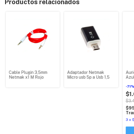
Productos relacionados
Cable Plugin 3,5mm
Adaptador Netmak
Aur
Netmak x1 M Rojo
Micro usb 5p a Usb 1,5
Azul
-
71
$1
$3.
$9
Tra
3
x