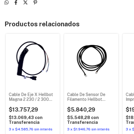
Productos relacionados
Cable De Eje X Hellbot
Cable De Sensor De
Cabl
Magna 2 230 / 2 300
Filamento Hellbot
Impr
Original
Magna 2 300 Original
Magn
$13.757,29
$5.840,29
$1
$13.069,43
con
$5.548,28
con
$18
Transferencia
Transferencia
Tra
3
x
$4.585,76
sin interés
3
x
$1.946,76
sin interés
3
x
$