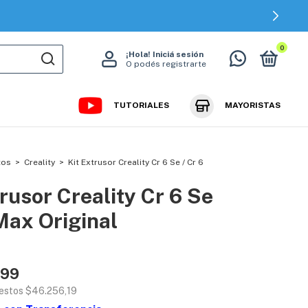
0
¡Hola!
Iniciá sesión
O podés registrarte
TUTORIALES
MAYORISTAS
tos
>
Creality
>
Kit Extrusor Creality Cr 6 Se / Cr 6
trusor Creality Cr 6 Se
 Max Original
,99
uestos
$46.256,19