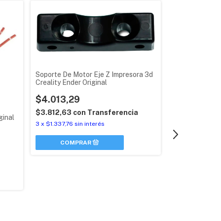
Soporte De Motor Eje Z Impresora 3d
Creality Ender Original
$4.013,29
$3.812,63
con
Transferencia
ginal
3
x
$1.337,76
sin interés
Amortiguador D
Nema 17 Cnc I
$8.885,29
$8.441,03
co
3
x
$2.961,76
sin