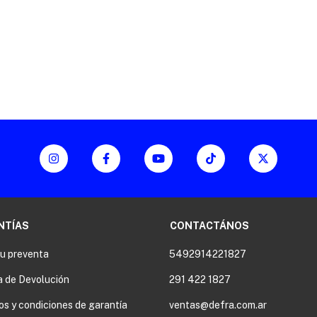
NTÍAS
CONTACTÁNOS
tu preventa
5492914221827
a de Devolución
291 422 1827
os y condiciones de garantía
ventas@defra.com.ar