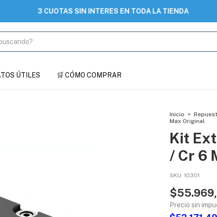
3 CUOTAS SIN INTERES EN TODA LA TIENDA
DATOS ÚTILES
🛒 CÓMO COMPRAR
Inicio
>
Repues
Max Original
Kit Ex
/ Cr 6
SKU:
10301
$55.969
Precio sin imp