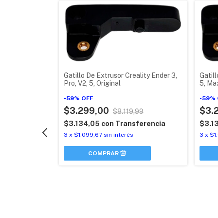
lity 3d Cr-10
Gatillo De Extrusor Creality Ender 3,
Gatill
Pro, V2, 5, Original
5, Max
-
59
%
OFF
-
59
%
$3.299,00
$3.
nsferencia
$8.119,99
$3.134,05
con
Transferencia
$3.1
3
x
$1.099,67
sin interés
3
x
$1