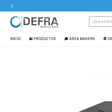
INICIO
🛍️ PRODUCTOS
🎓 ÁREA MAKERS
🕵️ 