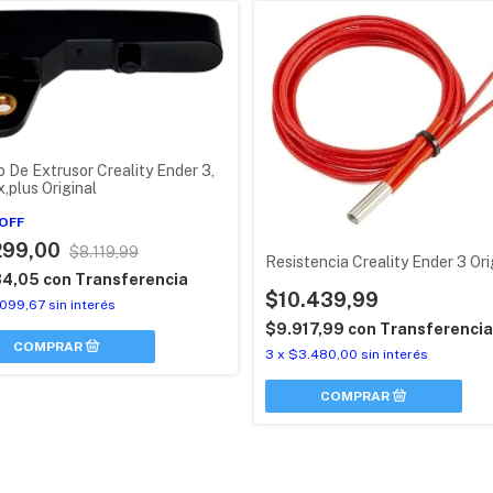
o De Extrusor Creality Ender 3,
,plus Original
OFF
299,00
$8.119,99
Resistencia Creality Ender 3 Ori
34,05
con
Transferencia
$10.439,99
.099,67
sin interés
$9.917,99
con
Transferencia
3
x
$3.480,00
sin interés