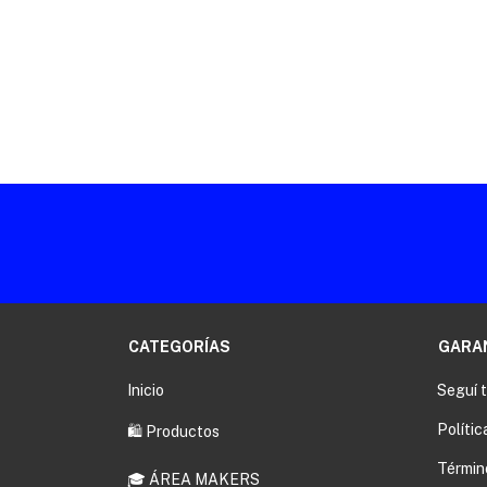
CATEGORÍAS
GARA
Inicio
Seguí 
Polític
🛍️ Productos
Términ
🎓 ÁREA MAKERS