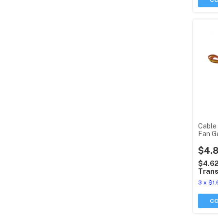
C
Cable
Fan G
$4.
$4.6
Trans
3
x
$1.