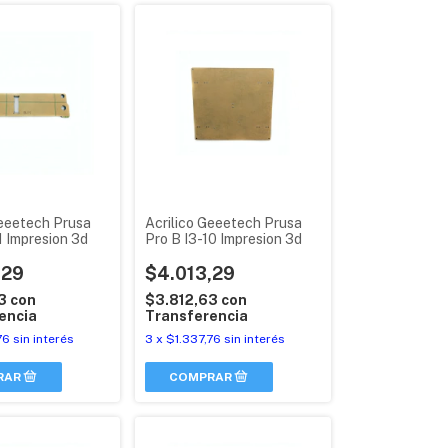
Geeetech Prusa
Acrilico Geeetech Prusa
1 Impresion 3d
Pro B I3-10 Impresion 3d
,29
$4.013,29
63
con
$3.812,63
con
encia
Transferencia
76
sin interés
3
x
$1.337,76
sin interés