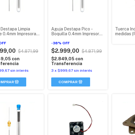
 Destapa Limpia
Aguja Destapa Pico -
Tuerca Inc
e 0.4mm Impresora
Boquilla 0.4mm Impresora
medidas (P
bo X 5
3d Kits X 5un
plástico)
OFF
-
38
%
OFF
999,00
$2.999,00
$4.871,99
$4.871,99
49,05
con
$2.849,05
con
ferencia
Transferencia
99,67
sin interés
3
x
$999,67
sin interés