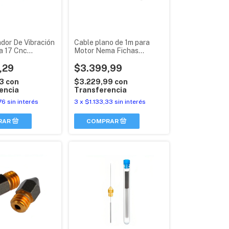
dor De Vibración
Cable plano de 1m para
a 17 Cnc
Motor Nema Fichas
 3d
XH2.54 y PH2.0
,29
$3.399,99
03
con
$3.229,99
con
encia
Transferencia
76
sin interés
3
x
$1.133,33
sin interés