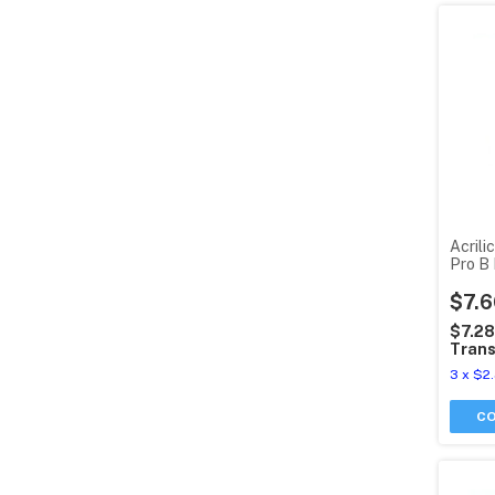
Acrili
Pro B 
$7.6
$7.2
Trans
3
x
$2.