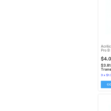
Acrili
Pro B 
$4.0
$3.8
Trans
3
x
$1.