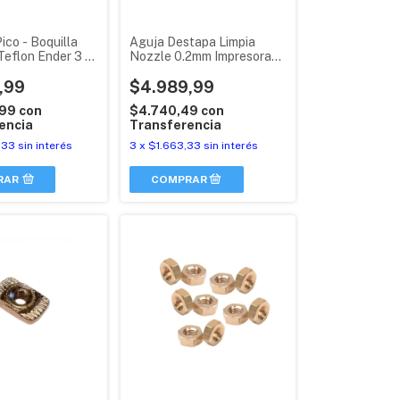
ico - Boquilla
Aguja Destapa Limpia
Teflon Ender 3 -
Nozzle 0.2mm Impresora
 Hidra
3d Tubo X 10
,99
$4.989,99
,99
con
$4.740,49
con
encia
Transferencia
,33
sin interés
3
x
$1.663,33
sin interés
RAR