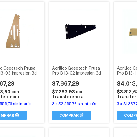
co Geeetech Prusa
Acrilico Geeetech Prusa
Acrilico 
I3-03 Impresion 3d
Pro B I3-02 Impresion 3d
Pro B I3-1
67,29
$7.667,29
$4.013
83,93
con
$7.283,93
con
$3.812,
ferencia
Transferencia
Transfer
555,76
sin interés
3
x
$2.555,76
sin interés
3
x
$1.337,