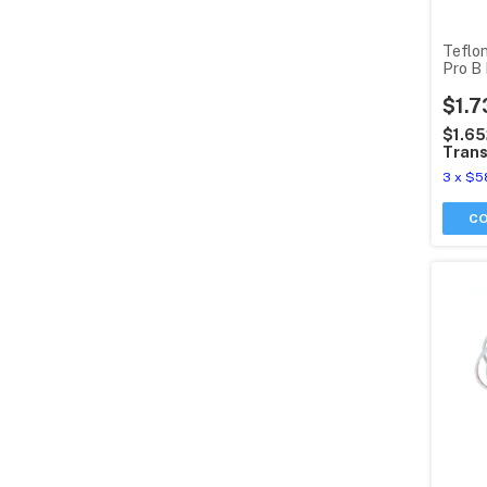
Teflon
Pro B 
$1.7
$1.6
Trans
3
x
$5