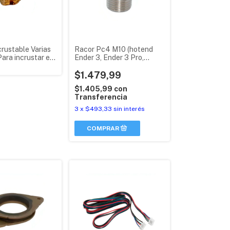
rustable Varias
Racor Pc4 M10 (hotend
ara incrustar en
Ender 3, Ender 3 Pro,
Magna 1, Etc.)
$1.479,99
$1.405,99
con
Transferencia
3
x
$493,33
sin interés