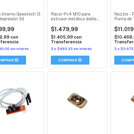
 Interno Geeetech I3
Racor Pc4 M10 para
Nozzle - P
Impresión 3d
extrusor metálico doble
Punta de 
tracción
Magna 1 /
39,99
$1.479,99
$11.019
52,99
con
$1.405,99
con
$10.468
ferencia
Transferencia
Transfer
80,00
sin interés
3
x
$493,33
sin interés
3
x
$3.673
COMP