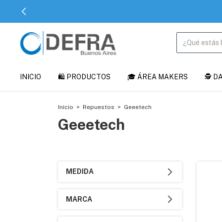
INICIO
🛍️ PRODUCTOS
🎓 ÁREA MAKERS
🕵️ 
Inicio
>
Repuestos
>
Geeetech
Geeetech
MEDIDA
MARCA