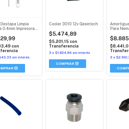
 Destapa Limpia
Cooler 3010 12v Geeetech
Amortigua
e 0.4mm Impresora
Para Nem
bo X 10
$5.474,89
Impresora
929,99
$8.885
$5.201,15
con
83,49
con
Transferencia
$8.441,
ferencia
Transfer
3
x
$1.824,96
sin interés
643,33
sin interés
3
x
$2.961,