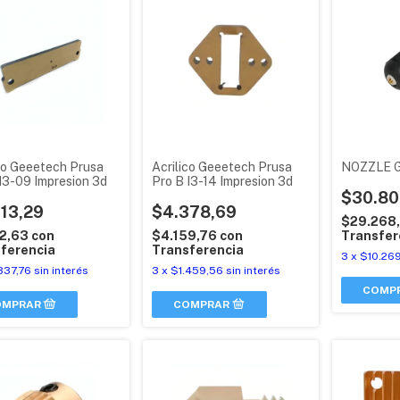
co Geeetech Prusa
Acrilico Geeetech Prusa
NOZZLE 
I3-09 Impresion 3d
Pro B I3-14 Impresion 3d
$30.80
13,29
$4.378,69
$29.268
12,63
con
$4.159,76
con
Transfer
ferencia
Transferencia
3
x
$10.269
337,76
sin interés
3
x
$1.459,56
sin interés