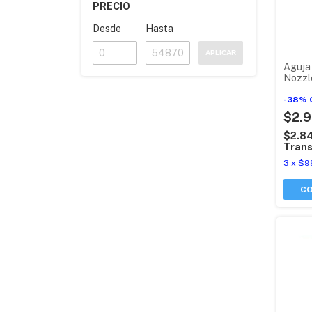
PRECIO
Desde
Hasta
APLICAR
Aguja
Nozzl
3d Tu
-
38
%
$2.
$2.8
Trans
3
x
$9