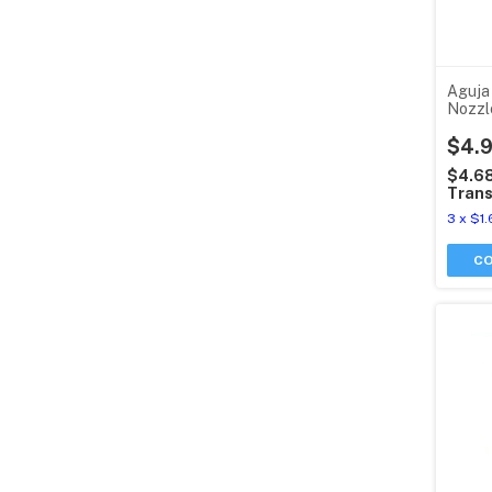
Aguja
Nozzl
3d Tu
$4.
$4.6
Trans
3
x
$1.