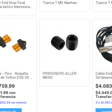
 End Stop Final
Tuerca T M5 Wanhao
Tuerca T
a óptico Impresora
eetech Original
 - Pico - Boquilla
PRISIONERO ALLEN
Cable End
 de Teflon E3D V6 -
M6X6
3d Geeete
, Magna, Prusa
759,99
$4.683
21,99
con
$4.449,
ferencia
Transfer
.253,33
sin interés
3
x
$1.561,