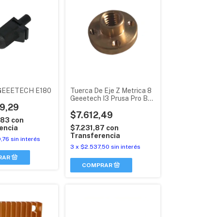
GEEETECH E180
Tuerca De Eje Z Metrica 8
Geeetech I3 Prusa Pro B
9,29
Original
$7.612,49
,83
con
encia
$7.231,87
con
Transferencia
,76
sin interés
3
x
$2.537,50
sin interés