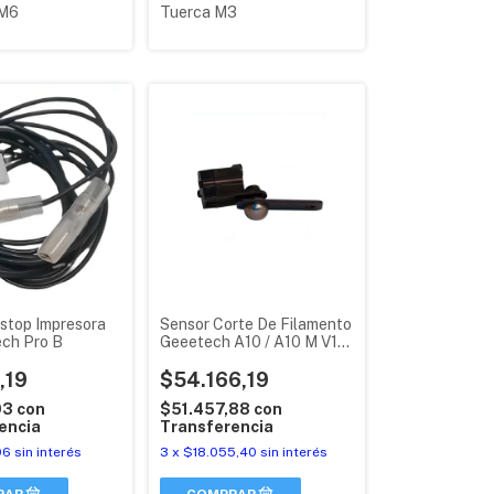
 M6
Tuerca M3
stop Impresora
Sensor Corte De Filamento
ch Pro B
Geeetech A10 / A10 M V1
Original
,19
$54.166,19
03
con
$51.457,88
con
encia
Transferencia
06
sin interés
3
x
$18.055,40
sin interés