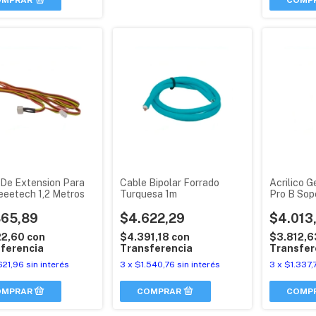
OMPRAR
 De Extension Para
Cable Bipolar Forrado
Acrilico 
eeetech 1,2 Metros
Turquesa 1m
Pro B Sop
Impresion
865,89
$4.622,29
$4.013
22,60
con
$4.391,18
con
$3.812,
ferencia
Transferencia
Transfer
621,96
sin interés
3
x
$1.540,76
sin interés
3
x
$1.337,