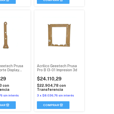
Geeetech Prusa
Acrilico Geeetech Prusa
orte Display
Pro B I3-01 Impresion 3d
 3d
,29
$24.110,29
63
con
$22.904,78
con
encia
Transferencia
76
sin interés
3
x
$8.036,76
sin interés