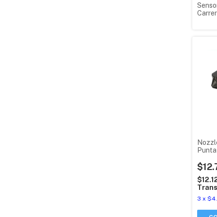
Sensor
Carrer
3d Ge
Nozzle
Punta
Ender
$12.
$12.1
Trans
3
x
$4