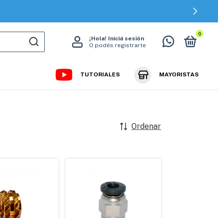
0
¡Hola!
Iniciá sesión
O podés registrarte
TUTORIALES
MAYORISTAS
Ordenar