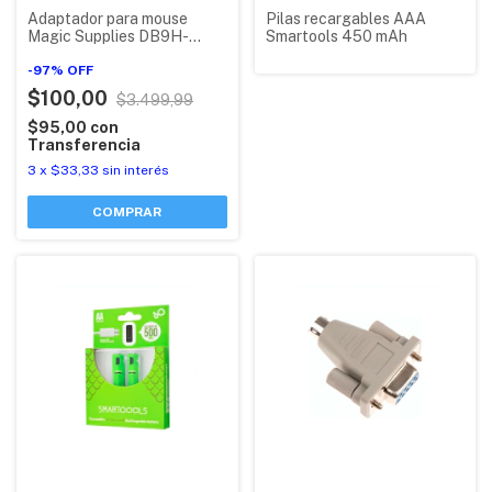
Adaptador para mouse
Pilas recargables AAA
Magic Supplies DB9H-
Smartools 450 mAh
DB25M
-
97
%
OFF
$100,00
$3.499,99
$95,00
con
Transferencia
3
x
$33,33
sin interés