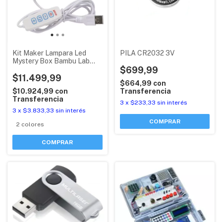
Kit Maker Lampara Led
PILA CR2032 3V
Mystery Box Bambu Lab
Impresion 3d Blanco
$699,99
Multicolor 001
$11.499,99
$664,99
con
$10.924,99
con
Transferencia
Transferencia
3
x
$233,33
sin interés
3
x
$3.833,33
sin interés
2 colores
COMPRAR