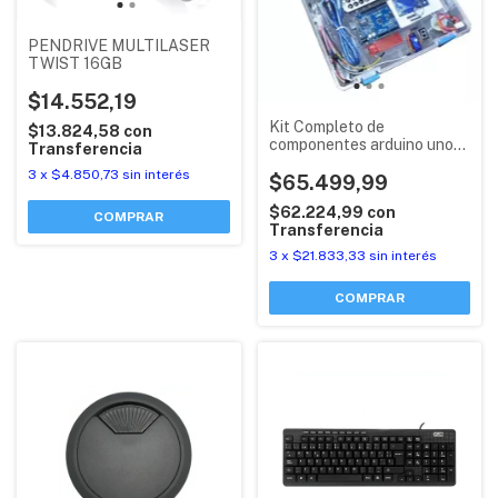
PENDRIVE MULTILASER
TWIST 16GB
$14.552,19
Kit Completo de
$13.824,58
con
componentes arduino uno
Transferencia
R3 maletin ideal
3
x
$4.850,73
sin interés
principiantes y colegios
$65.499,99
$62.224,99
con
Transferencia
3
x
$21.833,33
sin interés