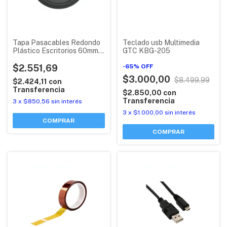
Tapa Pasacables Redondo
Teclado usb Multimedia
Plástico Escritorios 60mm
GTC KBG-205
Retractil
$2.551,69
-
65
%
OFF
$3.000,00
$8.499,99
$2.424,11
con
Transferencia
$2.850,00
con
Transferencia
3
x
$850,56
sin interés
3
x
$1.000,00
sin interés