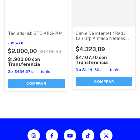
Teclado usb GTC KBG-204
Cable De Internet / Red /
Lan Utp Armado Netmak
-
69
%
OFF
Azul X 1 M
$4.323,89
$2.000,00
$6.499,99
$4.107,70
con
$1.900,00
con
Transferencia
Transferencia
3
x
$1.441,30
sin interés
3
x
$666,67
sin interés