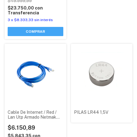
$49.999,99
$23.750,00
con
Transferencia
3
x
$8.333,33
sin interés
Cable De Internet / Red /
PILAS LR44 1,5V
Lan Utp Armado Netmak
Azul X 2 M
$6.150,89
$5.843,35
con